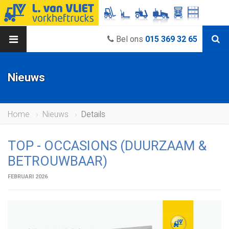
Bel ons
015 369 32 65
Nieuws
Home
Nieuws
Details
TOP - OCCASIONS (DUURZAAM &
BETROUWBAAR)
FEBRUARI 2026