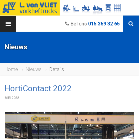
Bel ons
015 369 32 65
Nieuws
Home
Nieuws
Details
HortiContact 2022
MEI 2022