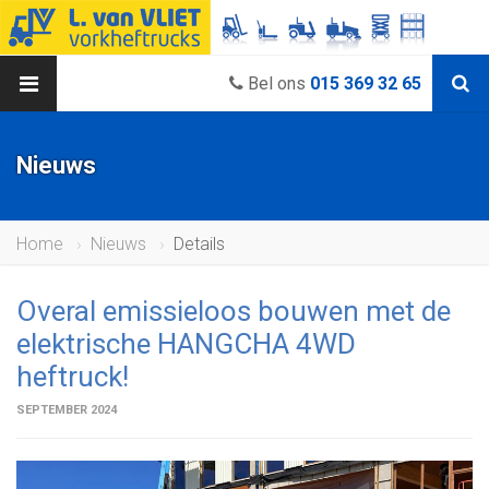
Bel ons
015 369 32 65
Nieuws
Home
Nieuws
Details
Overal emissieloos bouwen met de
elektrische HANGCHA 4WD
heftruck!
SEPTEMBER 2024