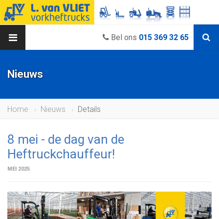
Bel ons
015 369 32 65
Nieuws
Home
Nieuws
Details
8 mei - de dag van de
Heftruckchauffeur!
MEI 2025