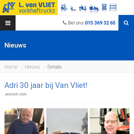
Bel ons
015 369 32 65
Nieuws
Home
Nieuws
Details
Adri 30 jaar bij Van Vliet!
JANUARI 2026