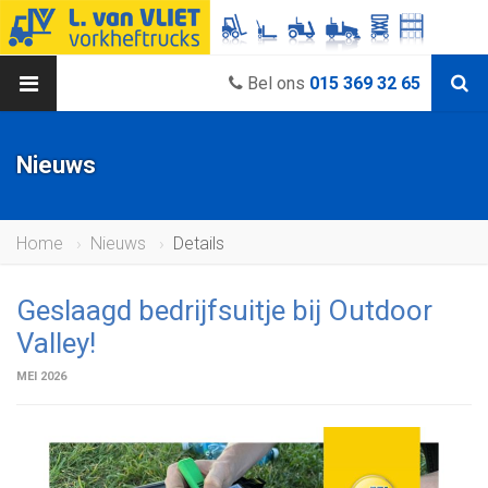
Bel ons
015 369 32 65
Nieuws
Home
Nieuws
Details
Geslaagd bedrijfsuitje bij Outdoor
Valley!
MEI 2026