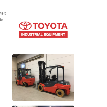
eit.
de
d