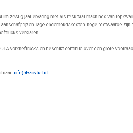
uim zestig jaar ervaring met als resultaat machines van topkwalit
ge aanschafprijzen, lage onderhoudskosten, hoge restwaarde zijn 
eftrucks verklaren.
OYOTA vorkheftrucks en beschikt continue over een grote voorraa
l naar:
info@lvanvliet.nl