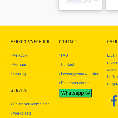
VERKOOP/VERHUUR
CONTACT
OVER
Verkoop
FAQ
L. van
mobiel
Verhuur
Contact
artike
Leasing
Leveringsvoorwaarden
heftru
Privacyverklaring
magazi
SERVICE
Whatsapp
Online servicemelding
Werkplaats