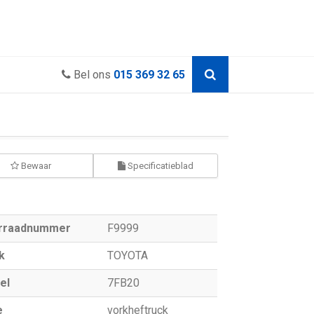
Bel ons
015 369 32 65
Bewaar
Specificatieblad
rraadnummer
F9999
k
TOYOTA
el
7FB20
e
vorkheftruck