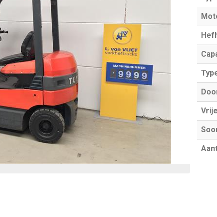
Mot
Hef
Capa
Typ
Doo
Vrij
Soo
Aant