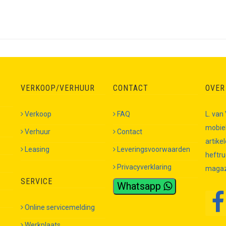
VERKOOP/VERHUUR
CONTACT
OVER
Verkoop
FAQ
L. van
mobiel
Verhuur
Contact
artike
Leasing
Leveringsvoorwaarden
heftru
Privacyverklaring
magazi
SERVICE
Whatsapp
Online servicemelding
Werkplaats