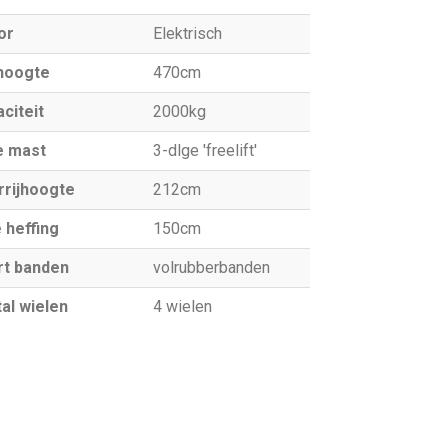
or
Elektrisch
hoogte
470cm
citeit
2000kg
e mast
3-dlge 'freelift'
rrijhoogte
212cm
e heffing
150cm
rt banden
volrubberbanden
al wielen
4 wielen